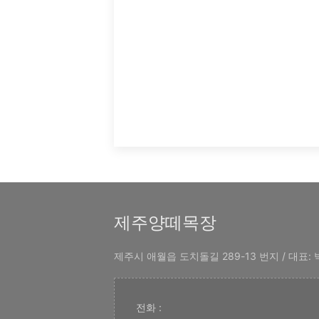
제주양떼목장
제주시 애월읍 도치돌길 289-13 번지 / 대표: 박
전화 :