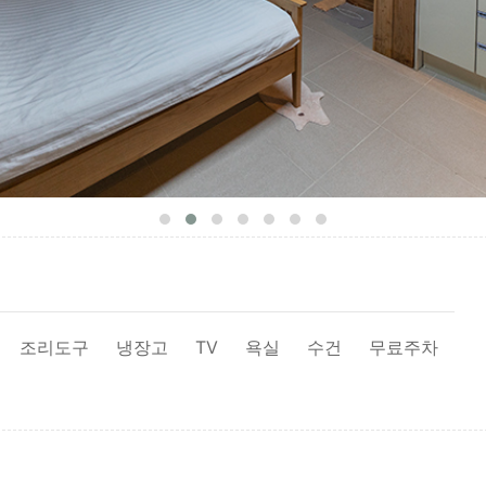
조리도구
냉장고
TV
욕실
수건
무료주차