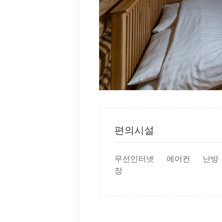
편의시설
무선인터넷
에어컨
난방
장